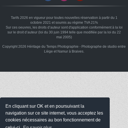
Tarifs 2026 en vigueur pour toutes nouvelles réservation à partir du 1
octobre 2021 et soumis au régime TVA 21%
Sur ces oeuvres, les droits d’auteur sont d'application conformément à la loi
sur le droit d’auteur (loi du 30 juin 1994 telle que modifiée par la loi du 22
mai 2005)
Copyright 2026 Héritage du Temps Photographie - Photographe de studio entre
Liège et Namur à Braives.
En cliquant sur OK et en poursuivant la
navigation sur ce site internet, vous acceptez les
cookies nécessaires au bon fonctionnement de
celui-ci.
En savoir plus