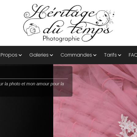
 Propos
Galeries
Commandes
Tarifs
FA
ité !