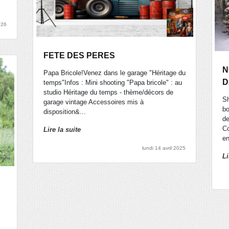
026
FETE DES PERES
N
Papa Bricole!Venez dans le garage "Héritage du
D
temps"Infos : Mini shooting "Papa bricole" : au
studio Héritage du temps - thème/décors de
Sh
garage vintage Accessoires mis à
bo
disposition&...
de
Co
Lire la suite
en
lundi 14 avril 2025
Li