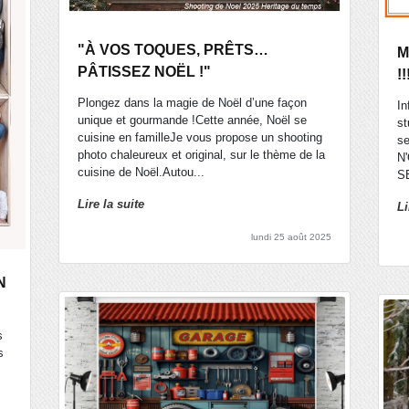
"À VOS TOQUES, PRÊTS…
M
PÂTISSEZ NOËL !"
!!
Plongez dans la magie de Noël d’une façon
In
unique et gourmande !Cette année, Noël se
st
cuisine en familleJe vous propose un shooting
se
photo chaleureux et original, sur le thème de la
N
cuisine de Noël.Autou...
SE
Lire la suite
Li
lundi 25 août 2025
N
s
s